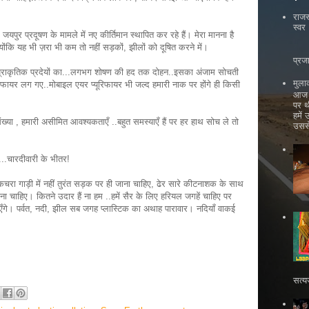
राजस
स्वर
जयपुर प्रदूषण के मामले में नए कीर्तिमान स्थापित कर रहे हैं। मेरा मानना है
्योंकि यह भी ज़रा भी कम तो नहीं सड़कों, झीलों को दूषित करने में।
भ
प्रज
दोहन प्राकृतिक प्रदेयों का...लगभग शोषण की हद तक दोहन..इसका अंजाम सोचती
मुला
ूरीफायर लग गए..मोबाइल एयर प्यूरिफायर भी जल्द हमारी नाक पर होंगे ही किसी
आज ह
पर थ
हमें
संख्या , हमारी असीमित आवश्यकताएँ ..बहुत समस्याएँ हैं पर हर हाथ सोच ले तो
उससे
...चारदीवारी के भीतर!
कचरा गाड़ी में नहीं तुरंत सड़क पर ही जाना चाहिए, ढेर सारे कीटनाशक के साथ
ा चाहिए। कितने उदार हैं ना हम ..हमें सैर के लिए हरियल जगहें चाहिए पर
प आएँगे। पर्वत, नदी, झील सब जगह प्लास्टिक का अथाह पारावार। नदियाँ वाकई
सत्य