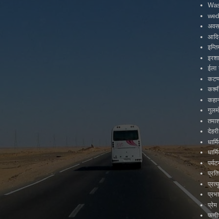
Was
wed
अवस
आदिव
इम्त
इरश
ईला 
कटप्
कश्म
कहा
गुलम
तमाश
देहरी
धार्
धार्
पर्य
प्रत
प्रत्य
प्रभ
प्रेम
फणीश