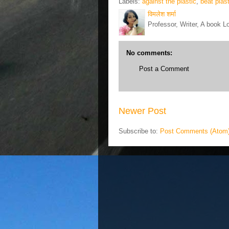
Labels:
against the plastic
,
beat plast
विमलेश शर्मा
Professor, Writer, A book L
No comments:
Post a Comment
Newer Post
Subscribe to:
Post Comments (Atom