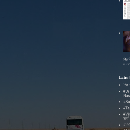
सिरफ
मानत
Label
‘रेत
#Dr
Nas
#Sa
#Ta
#Vi
शर्
#निर्