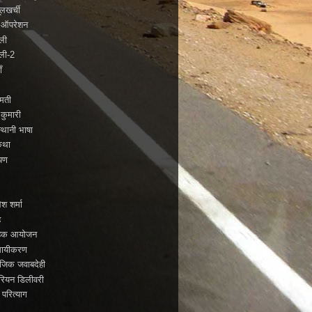
लखर्ची
े ऑपरेशन
बली
बली-2
ँ
्मती
 कुमारी
्थानी भाषा
कथा
यण
ो
ेश शर्मा
ह
ाहिक आयोजन
सायीकरण
जिक जवाबदेही
रियन डिलीवरी
 परित्याग