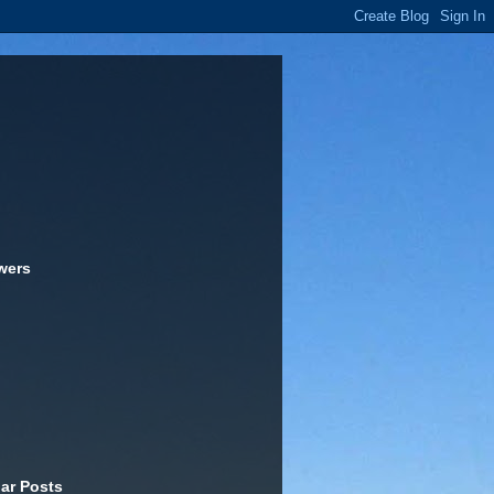
wers
ar Posts