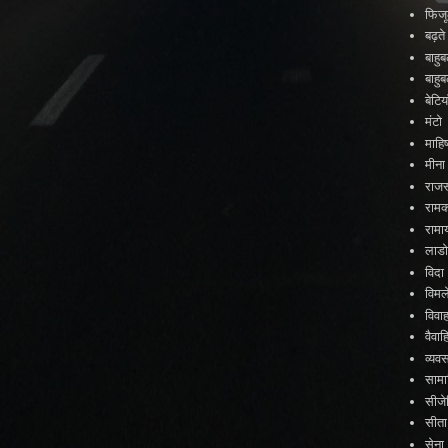
फिजू
बढ़त
बाहु
बाहु
बेटिया
मंटो
माहिष
मीना
राजस
राम
रामा
लाड
विदा
विमल
विवा
वैव
व्यव
सामा
सीजे
सीता
सेना