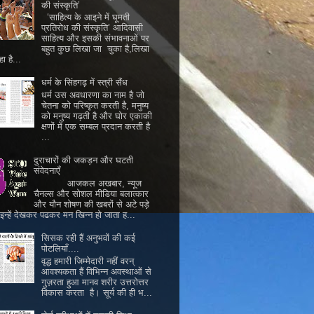
की संस्कृति’
‘साहित्य के आइने में घूमती
प्रतिरोध की संस्कृति’ आदिवासी
साहित्य और इसकी संभावनाओं पर
बहुत कुछ लिखा जा चुका है,लिखा
ा है...
धर्म के सिंहगढ़ में स्त्री सैंध
धर्म उस अवधारणा का नाम है जो
चेतना को परिष्कृत करती है, मनुष्य
को मनुष्य गढ़ती है और घोर एकाकी
क्षणों में एक सम्बल प्रदान करती है
...
दुराचारों की जकड़न और घटती
संवेदनाएँ
आजकल अखबार, न्यूज
चैनल्स और सोशल मीडिया बलात्कार
और यौन शोषण की खबरों से अटे पड़े
। इन्हें देखकर पढकर मन खिन्न हो जाता ह...
सिसक रही हैं अनुभवों की कई
पोटलियाँ....
वृद्ध हमारी जिम्मेदारी नहीं वरन्
आवश्यकता हैं विभिन्न अवस्थाओं से
गुज़रता हुआ मानव शरीर उत्तरोत्तर
विकास करता है। सूर्य की ही भ...