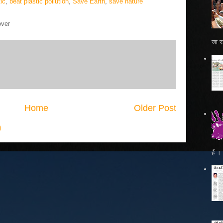
ic
,
beat plastic pollution
,
Save Earth
,
save nature
over
जा रह
Home
Older Post
)
हैं 