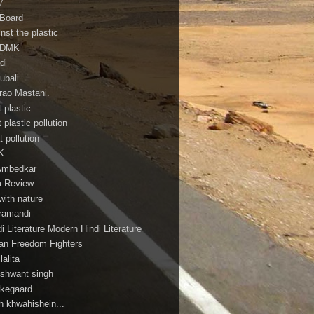
7
 Board
nst the plastic
ADMK
di
ubali
irao Mastani.
 plastic
 plastic pollution
 pollution
K
Ambedkar
m Review
with nature
ramandi
i Literature Modern Hindi Literature
ian Freedom Fighters
ilalita
shwant singh
rkegaard
h khwahishein...