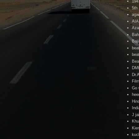
194
5th
agai
AI
Aza
Bah
Baj
beat
beat
Beat
DM
Dr.
Fil
Go 
hee
Hind
Ind
J ja
Khu
Kie
kuc