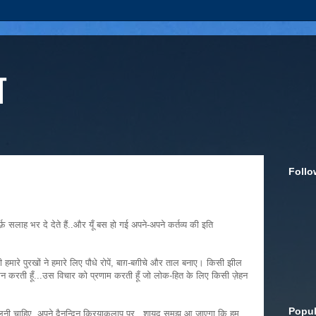
ा
Follo
र्फ़ सलाह भर दे देते हैं..और यूँ बस हो गई अपने-अपने कर्तव्य की इति
कभी हमारे पुरखों ने हमारे लिए पौधे रोपें, बाग़-बग़ीचे और ताल बनाए। किसी झील
नमन करती हूँ...उस विचार को प्रणाम करती हूँ जो लोक-हित के लिए किसी ज़ेहन
Popul
डालनी चाहिए..अपने दैनन्दिन क्रियाकलाप पर , शायद समझ आ जाएगा कि हम