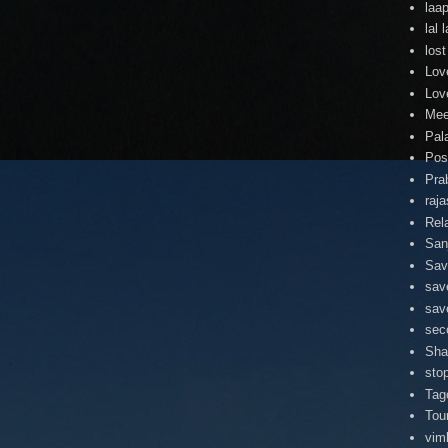
laa
lal
lost
Lov
Lov
Mee
Pal
Pos
Pra
raj
Rel
San
Sav
sav
sav
sec
Sha
stop
Tag
Tou
vim