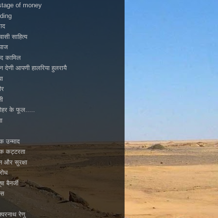
tage of money
ding
ाद
ासी साहित्य
ियाज
ाद कामिल
न देणी आपणी हालरिया हुलरायै
पा
ीर
नी
ोहर के फूल.....
ा
मिक उन्माद
मिक कट्टरता
टन और सुरक्षा
िरोध
ूषा बैनर्जी
ास
्वरनाथ रेणु