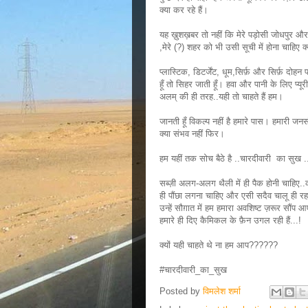
क्या कर रहे हैं।
यह ख़ुशख़बर तो नहीं कि मेरे पड़ोसी जोधपुर और 
,मेरे (?) शहर को भी उसी सूची में होना चाहिए क
प्लास्टिक, डिटर्जेंट, धूम,सिर्फ़ और सिर्फ़ 
हूँ तो सिहर जाती हूँ। हवा और पानी के लिए प्य
अलम् की ही तरह..यही तो चाहते हैं हम।
जानती हूँ विकल्प नहीं है हमारे पास। हमारी जन
क्या संभव नहीं फिर।
हम यहीं तक सोच बैठे है ..चारदीवारी का सुख .
सब्ज़ी अलग-अलग थैली में ही पैक होनी चाहिए..
ही पौंछा लगना चाहिए और एसी सदैव चालू ही रहन
उन्हें सौग़ात में हम हमारा अवशिष्ट ज़रूर सौं
हमारे ही दिए कैमिकल के फ़ैन उगल रही हैं...!
क्यों यही चाहते थे ना हम आप??????
#चारदीवारी_का_सुख
Posted by
विमलेश शर्मा