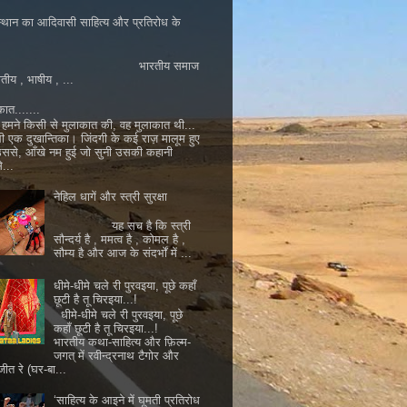
्थान का आदिवासी साहित्य और प्रतिरोध के
ारतीय समाज
ातीय , भाषीय , ...
कात.......
मने किसी से मुलाकात की, वह मुलाकात थी...
ी एक दुखान्तिका। जिंदगी के कई राज़ मालूम हुए
 उससे, आँखे नम हुई जो सुनी उसकी कहानी
...
नेहिल धागें और स्त्री सुरक्षा
यह सच है कि स्त्री
सौन्दर्य है , ममत्व है , कोमल है ,
सौम्य है और आज के संदर्भों में ...
धीमे-धीमे चले री पुरवइया, पूछे कहाँ
छूटी है तू चिरइया...!
धीमे-धीमे चले री पुरवइया, पूछे
कहाँ छूटी है तू चिरइया...!
भारतीय कथा-साहित्य और फ़िल्म-
जगत् में रवीन्द्रनाथ टैगोर और
जीत रे (घर-बा...
‘साहित्य के आइने में घूमती प्रतिरोध