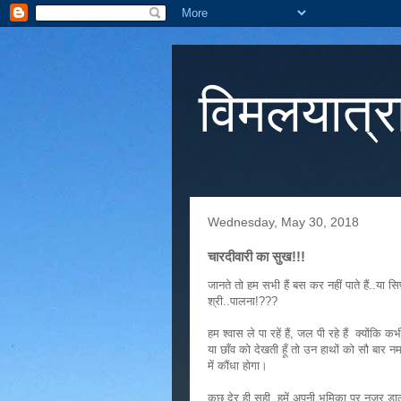
विमलयात्र
Wednesday, May 30, 2018
चारदीवारी का सुख!!!
जानते तो हम सभी हैं बस कर नहीं पाते हैं..या सि
श्री..पालना!???
हम श्वास ले पा रहें हैं, जल पी रहे हैं क्योंकि 
या छाँव को देखती हूँ तो उन हाथों को सौ बार 
में कौंधा होगा।
कुछ देर ही सही हमें अपनी भूमिका पर नज़र 