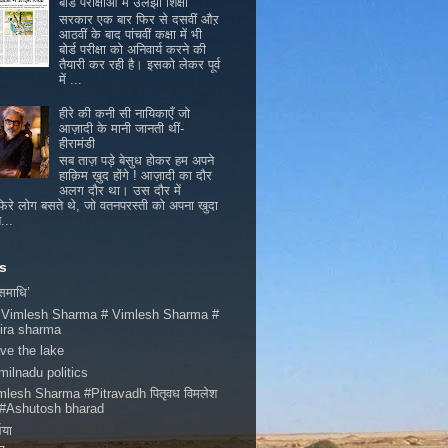
बोर्ड परीक्षाओं में उलझी शिक्षा
सरकार एक बार फिर से दसवीं औऱ
आठवीं के बाद पांचवीं कक्षा में भी
बोर्ड परीक्षा को अनिवार्य करने की
तैयारी कर रही है। इसको लेकर पूर्व
में ...
हीरे की कनी सी नायिकाएँ जो
आज़ादी के मानी जानती थीं-
हीरामंडी
सब ताज़ पड़े बेसुध होकर हम अपने
हाक़िम ख़ुद होंगे ! आज़ादी का दौर
अलग दौर था। उस दौर में
िरे लोग बसते थे, जो वतनपरस्ती को अपना खुदा
...
s
 समाधि’
 Vimlesh Sharma # Vimlesh Sharma #
ira sharma
ve the lake
milnadu politics
mlesh Sharma #Pitravadh पितृवध विमलेश
मा #Ashutosh bharad
भया