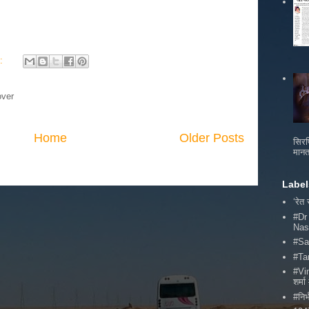
s:
over
Home
Older Posts
सिरफ
मानत
Label
‘रेत
#Dr
Nas
#Sa
#Ta
#Vi
शर्
#निर्