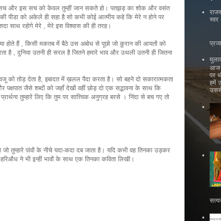
्र सच और इस सच को केवल तुम्हीं जान सकते हो। पतझड़ का शोक और वसंत
राजस
न की पीडा को अकेले ही सहा है सो कभी कोई आत्मीय कहे कि मेरे न होने पर
स्वर
 सदा साथ रहोगे मेरे , मेरे इस विश्वास की ही तरह।
भ
प्रज
क्या होते हैं , किसी मकतब में बैठे उस अबोध से पूछो जो क़ुरान की आयतों को
 करता है , दुनिया उतनी ही सरल है जितने हमारे भाव और उथली उतनी ही जितना
मुला
आज ह
पर थ
वजू को तोड़ देता है, इबादत में ख़लल पैदा करता है। सो बहने दो सकारात्मकता
हमें
पक्षपात जैसे शब्दों को जहाँ देखों वहीं छोड़ दो एक सद्भावना के साथ कि
उससे
 प्रार्थना तुम्हारे लिए कि तुम पर सात्त्विक अनुग्रह बरसे । निंदा से बच गए तो
जो तुम्हारे पांवों के नीचे यदा-कदा दब जाता है। यदि कभी वह तिनका उड़कर
 । हरिऔध ने भी इन्हीं भावों के साथ एक तिनका कविता लिखी।
सत्य