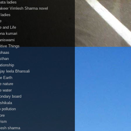
pata ladies
 lakeer Vimlesh Sharma novel
 ladies
e
e and Life
na kumari
aniswami
itive Things
bhaas
asthan
ationship
jay leela Bhansali
e Earth
e nature
e water
ondary board
shikala
 pollution
ore
rism
lesh sharma