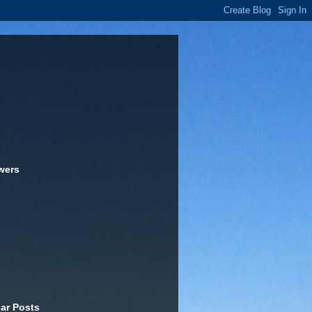
wers
ar Posts