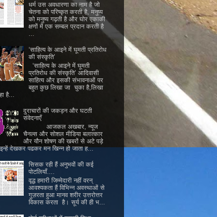
धर्म उस अवधारणा का नाम है जो
चेतना को परिष्कृत करती है, मनुष्य
को मनुष्य गढ़ती है और घोर एकाकी
क्षणों में एक सम्बल प्रदान करती है
...
‘साहित्य के आइने में घूमती प्रतिरोध
की संस्कृति’
‘साहित्य के आइने में घूमती
प्रतिरोध की संस्कृति’ आदिवासी
साहित्य और इसकी संभावनाओं पर
बहुत कुछ लिखा जा चुका है,लिखा
ा है...
दुराचारों की जकड़न और घटती
संवेदनाएँ
आजकल अखबार, न्यूज
चैनल्स और सोशल मीडिया बलात्कार
और यौन शोषण की खबरों से अटे पड़े
। इन्हें देखकर पढकर मन खिन्न हो जाता ह...
सिसक रही हैं अनुभवों की कई
पोटलियाँ....
वृद्ध हमारी जिम्मेदारी नहीं वरन्
आवश्यकता हैं विभिन्न अवस्थाओं से
गुज़रता हुआ मानव शरीर उत्तरोत्तर
विकास करता है। सूर्य की ही भ...