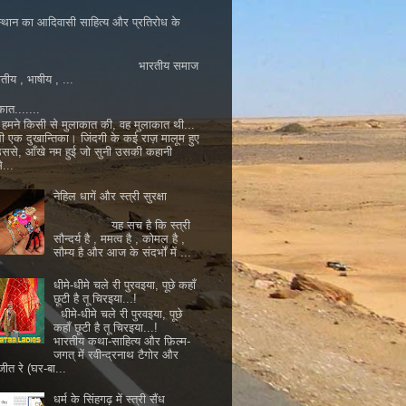
्थान का आदिवासी साहित्य और प्रतिरोध के
ारतीय समाज
ातीय , भाषीय , ...
कात.......
मने किसी से मुलाकात की, वह मुलाकात थी...
ी एक दुखान्तिका। जिंदगी के कई राज़ मालूम हुए
 उससे, आँखे नम हुई जो सुनी उसकी कहानी
...
नेहिल धागें और स्त्री सुरक्षा
यह सच है कि स्त्री
सौन्दर्य है , ममत्व है , कोमल है ,
सौम्य है और आज के संदर्भों में ...
धीमे-धीमे चले री पुरवइया, पूछे कहाँ
छूटी है तू चिरइया...!
धीमे-धीमे चले री पुरवइया, पूछे
कहाँ छूटी है तू चिरइया...!
भारतीय कथा-साहित्य और फ़िल्म-
जगत् में रवीन्द्रनाथ टैगोर और
जीत रे (घर-बा...
धर्म के सिंहगढ़ में स्त्री सैंध