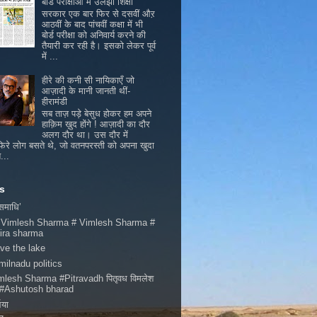
बोर्ड परीक्षाओं में उलझी शिक्षा
सरकार एक बार फिर से दसवीं औऱ
आठवीं के बाद पांचवीं कक्षा में भी
बोर्ड परीक्षा को अनिवार्य करने की
तैयारी कर रही है। इसको लेकर पूर्व
में ...
हीरे की कनी सी नायिकाएँ जो
आज़ादी के मानी जानती थीं-
हीरामंडी
सब ताज़ पड़े बेसुध होकर हम अपने
हाक़िम ख़ुद होंगे ! आज़ादी का दौर
अलग दौर था। उस दौर में
िरे लोग बसते थे, जो वतनपरस्ती को अपना खुदा
...
s
 समाधि’
 Vimlesh Sharma # Vimlesh Sharma #
ira sharma
ve the lake
milnadu politics
mlesh Sharma #Pitravadh पितृवध विमलेश
मा #Ashutosh bharad
भया