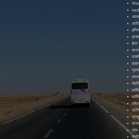
Was
wed
अवस
आदिव
इम्त
इरश
ईला 
कटप्
कश्म
कहा
गुलम
तमाश
देहरी
धार्
धार्
पर्य
प्रत
प्रत्य
प्रभ
प्रेम
फणीश