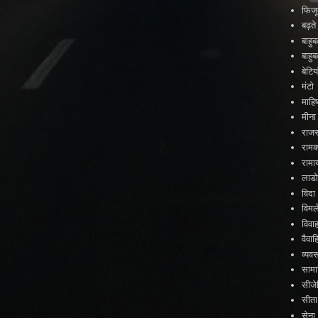
फिजू
बढ़त
बाहु
बाहु
बेटिया
मंटो
माहिष
मीना
राजस
राम
रामा
लाड
विदा
विमल
विवा
वैव
व्यव
सामा
सीजे
सीता
सेना