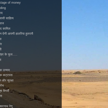
tage of money
ding
ाद
ासी साहित्य
ियाज
ाद कामिल
न देणी आपणी हालरिया हुलरायै
पा
ीर
नी
ोहर के फूल.....
ा
मिक उन्माद
मिक कट्टरता
टन और सुरक्षा
िरोध
ूषा बैनर्जी
ास
्वरनाथ रेणु