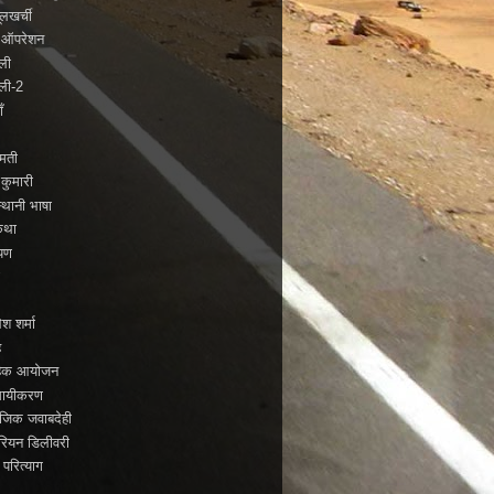
लखर्ची
े ऑपरेशन
बली
बली-2
ँ
्मती
 कुमारी
्थानी भाषा
कथा
यण
ो
ेश शर्मा
ह
ाहिक आयोजन
सायीकरण
जिक जवाबदेही
रियन डिलीवरी
 परित्याग