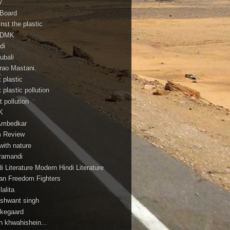
7
 Board
nst the plastic
ADMK
di
ubali
irao Mastani.
 plastic
 plastic pollution
 pollution
K
Ambedkar
m Review
with nature
ramandi
i Literature Modern Hindi Literature
ian Freedom Fighters
ilalita
shwant singh
rkegaard
h khwahishein...