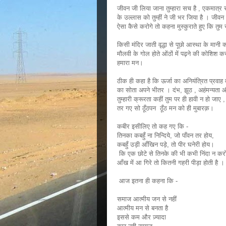
जीवन जी लिया जाना तुम्हारा सच है , एकमात
के उल्लास को तुम्हीं ने जी भर जिया है । जीव
ऐसा कैसे करोगे तो कहना मुस्कुराते हुए कि तुम
किसी मंदिर जाती वृद्धा से पूछो आस्था के मानी 
मौलवी के गोल होते ओंठों में पढ़ने की कोशिश
हमारा मन।
ठीक ही कहा है कि ऊर्जा का अनियंत्रित प्रवाह 
का सोता अपने भीतर । दंभ, झूठ , अहंमन्यता और 
तुम्हारी क्रूरता कहीं तुम पर ही हावी न हो जाए ,
तर गए सो ठूँठपन ठूँठ मन को ही मुबारक़।
कबीर इसीलिए तो कह गए कि -
तिनका कबहुँ ना निन्दिये, जो पाँवन तर होय,
कबहुँ उड़ी आँखिन पड़े, तो पीर घनेरी होय।
कि एक छोटे से तिनके की भी कभी निंदा न करो 
आँख में आ गिरे तो कितनी गहरी पीड़ा होती है
आज इतना ही कहना कि -
समाज आत्मीय जन से नहीं
आत्मीय मन से बनता है
इससे कम और ज़्यादा