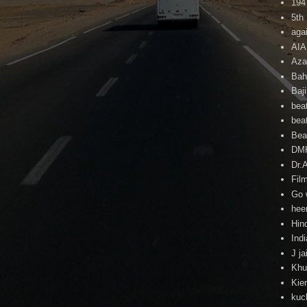
194
5th
agai
AI
Aza
Bah
Baj
beat
beat
Beat
DM
Dr.
Fil
Go 
hee
Hind
Ind
J ja
Khu
Kie
kuc