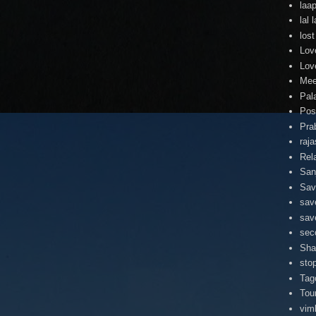
laa
lal
lost
Lov
Lov
Mee
Pal
Pos
Pra
raj
Rel
San
Sav
sav
sav
sec
Sha
stop
Tag
Tou
vim