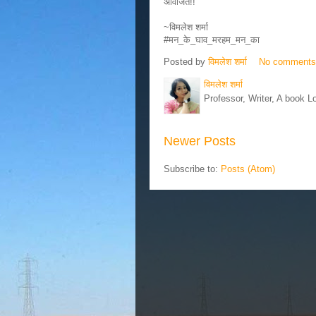
अविजित!!
~विमलेश शर्मा
#मन_के_घाव_मरहम_मन_का
Posted by
विमलेश शर्मा
No comment
विमलेश शर्मा
Professor, Writer, A book L
Newer Posts
Subscribe to:
Posts (Atom)