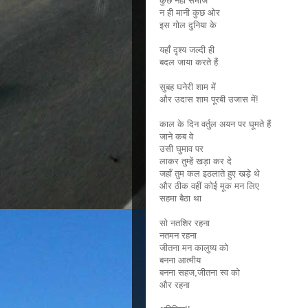
कुछ नही समाज
न ही मानी कुछ ओर
इस गोल दुनिया के
यहाँ दृश्य जल्दी ही
बदल जाया करते हैं
सुबह घनेरी शाम में
और उदास शाम पूरबी उजास में!
काल के दिन वर्तुल अयन पर घूमते हैं
जाने कब वे
उसी घुमाव पर
लाकर तुम्हें खड़ा कर दे
जहाँ तुम कल इठलाते हुए खड़े थे
और ठीक वहीं कोई मूक मन लिए
सहमा बैठा था
सो नतशिर रहना
नतमन रहना
जीतना मन कालुष्य को
बनना आत्मीय
बनना सहज,जीतना स्व को
और रहना