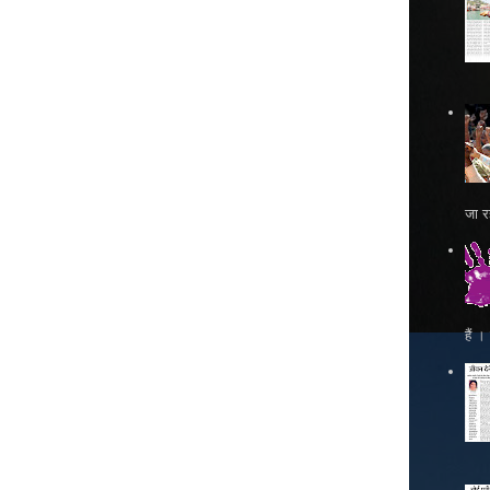
जा रह
हैं 