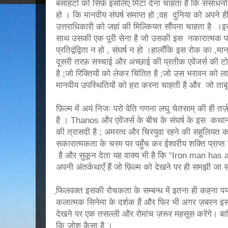
बसाहटों को सिर्फ़ इसलिए मिटा देना चाहता है कि संसाधनों के ल
हो । कि मानवीय संघर्ष समाप्त हो ;वह दुनिया को अपने ह
उत्तराधिकारी को जहां की मिल्कियत सौंपना चाहता है ।इ
साथ उसकी एक पूरी सेना है जो उसकी इस नकारात्मक प
प्रतिद्वंद्विता न हो , संघर्ष न हो ।हालाँकि इस रोक का ,
दूसरी तरफ़ सच्चाई और अच्छाई की प्रतीक एवेंजर्स की ट
है ;जो रिक्तियों को लेकर चिंतित है ;जो उस भरावन को ल
मानवीय उपस्थितियों को हरा करना चाहती है और जो ताब
फ़िल्म में अयं निजः परो वेति गणना लघु चेतसाम् की ही त
है । Thanos और एवेंजर्स के बीच के संघर्ष के इस कथान
की त्रासदी है ; अमरत्व और चिरयुवा रहने की सहूलियत को त
सकारात्मकता के चरम पर पहुँच कर ईश्वरीय शक्ति प्राप्त
है और सुकून देता यह वाक्य भी है कि “Iron man has a 
अपनी अंतर्कथाएँ हैं जो फ़िल्म को देखने पर ही समझी जा
फि़लवक्त इसकी रोचकता के सम्बन्ध में इतना ही कहना पर्
कलात्मक सिनेमा के दर्शक हैं और फिर भी अगर ज़बरन इस 
देखने पर एक तसल्ली और रोमांच ज़रूर महसूस करेंगे। बाकि 
कि जोश कैसा है ।