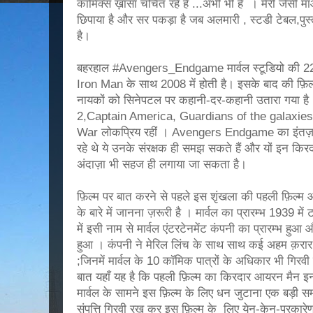
कॉमिक्स ख़ासा चर्चित रहे हैं ...अभी भी हैं । मेरी जैसी म
छिपाया है और सर पकड़ा है जब अलमारी , स्टडी टेबल,पुस्त
है।
बहरहाल #Avengers_Endgame मार्वल स्टूडियो की 22 वी
Iron Man के साथ 2008 में होती है। इसके बाद की फ़िल्म
नायकों को सिनेपटल पर कहानी-दर-कहानी उतारा गया है
2,Captain America, Guardians of the galaxies
War लोकप्रिय रहीं । Avengers Endgame का इंतज़ार 
रहे थे ये उनके संरक्षक ही समझ सकते हैं और यों इन किरद
अंदाज़ा भी सहज ही लगाया जा सकता है।
फ़िल्म पर बात करने से पहले इस शृंखला की पहली फ़िल्म 
के बारे में जानना ज़रूरी है । मार्वल का प्रारम्भ 1939 मे
में इसी नाम से मार्वल एंटरटेनमेंट कंपनी का प्रारम्भ हुआ औ
हुआ । कंपनी ने मेरिल लिंच के साथ साथ कई अहम क़रार कर
;जिनमें मार्वल के 10 कॉमिक पात्रों के अधिकार भी गि
बात यहाँ यह है कि पहली फ़िल्म का किरदार आयरन मैन इन द
मार्वल के सामने इस फ़िल्म के लिए धन जुटाना एक बड़ी सम
संपत्ति गिरवी रख कर इस फ़िल्म के लिए येन-केन-प्रकार