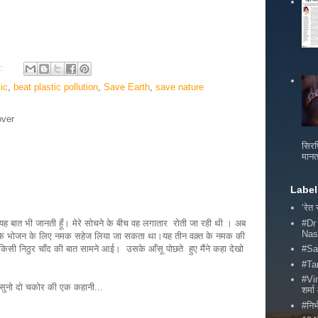
s:
ic
,
beat plastic pollution
,
Save Earth
,
save nature
over
सिरफ
मानत
Label
‘रेत
#Dr
ै यह बात भी जानती हूँ। मेरे सोचने के बीच वह लगातार रोती जा रही थी । अब
Nas
त के भोजन के लिए नमक सहेज लिया जा सकता था।यह तीन वक़्त के नमक की
ो किसी निठुर चाँद की बात सामने आई। उसके आँसू पोछते हुए मैंने कहा देखो
#Sa
#Ta
#Vi
ा सुनो दो चकोर की एक कहानी...
शर्
#निर्