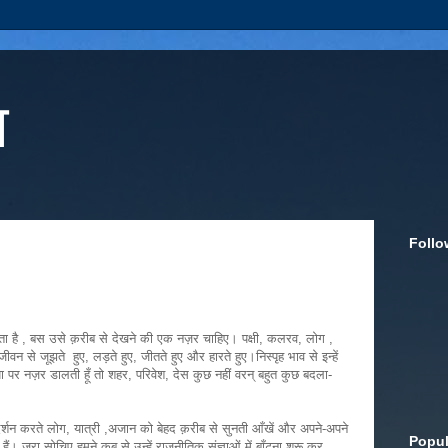
ा
Follo
ै , बस उसे क़रीब से देखने की एक नज़र चाहिए। पक्षी, कलरव, लोग ,
जीवन से जूझते हुए, लड़ते हुए, जीतते हुए और हारते हुए।निस्पृह भाव से इन्हें
पर नज़र डालती हूँ तो शहर, परिवेश, देस कुछ नहीं वरन् बहुत कुछ बदला-
 दर्शन करते लोग, यात्री ,अजान को बेहद क़रीब से सुनती आँखें और अपने-अपने
Popul
ैं। जरा सोचिए हमने कब से उन्हें राजनीतिक संज्ञाओं में बाँटना शुरू कर