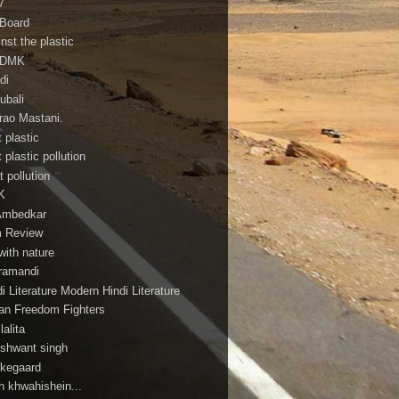
7
 Board
nst the plastic
ADMK
di
ubali
irao Mastani.
 plastic
 plastic pollution
 pollution
K
Ambedkar
m Review
with nature
ramandi
i Literature Modern Hindi Literature
ian Freedom Fighters
ilalita
shwant singh
rkegaard
h khwahishein...