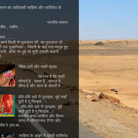
्थान का आदिवासी साहित्य और प्रतिरोध के
ारतीय समाज
ातीय , भाषीय , ...
कात.......
मने किसी से मुलाकात की, वह मुलाकात थी...
ी एक दुखान्तिका। जिंदगी के कई राज़ मालूम हुए
 उससे, आँखे नम हुई जो सुनी उसकी कहानी
...
नेहिल धागें और स्त्री सुरक्षा
यह सच है कि स्त्री
सौन्दर्य है , ममत्व है , कोमल है ,
सौम्य है और आज के संदर्भों में ...
धीमे-धीमे चले री पुरवइया, पूछे कहाँ
छूटी है तू चिरइया...!
धीमे-धीमे चले री पुरवइया, पूछे
कहाँ छूटी है तू चिरइया...!
भारतीय कथा-साहित्य और फ़िल्म-
जगत् में रवीन्द्रनाथ टैगोर और
जीत रे (घर-बा...
‘साहित्य के आइने में घूमती प्रतिरोध