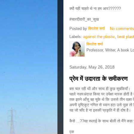
क्यों यही चाहते थे ना हम आप??????
#चारदीवारी_का_सुख
Posted by
विमलेश शर्मा
No comment
Labels:
against the plastic
,
beat plast
विमलेश शर्मा
Professor, Writer, A book L
Saturday, May 26, 2018
प्रेम में उदारता के समीकरण
बस चल रही थी और साथ ही कुछ सुबकियाँ।
पहले नज़रअंदाज़ किया पर उपेक्षा मारक होती ह
तक इतने आँसू बह चुके थे कि उससे तीन वक़्
अपनी दृष्टिकूट गणित से ध्यान हटा उसे पूछा त
यह जो चाँद है ना इसकी प्रकृति में ही दोष है।
कैसे ...??वह रूलाई के साथ बोली तो मैंने कह
एक