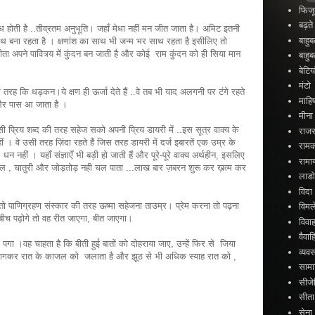
फिजू
बढ़त
होती है ..तीव्रतम अनुभूति। जहाँ मेधा नहीं मन जीत जाता है। अमिट इतनी
बाहु
साथ बना रहता है । क्षणांश का साथ भी जन्म भर साथ रहता है इसीलिए तो
सीता अपने पावित्र्य में कुंदन बन जाती है और कोई राम कुंदन को ही सिया मान
बाहु
बेटिया
मंटो
इस तरह कि धड़कन।ये क्षण ही ऊर्जा देते हैं ..वे तब भी याद अलगनी पर टंगे रहते
माहिष
र और पास आ जाता है ।
मीना
प्रिय शब्द की तरह सहेज सको अपनी प्रिय डायरी में ..इस सूत्र वाक्य के
राजस
र नहीं । वे उसी तरह ज़िंदा रहते हैं जिस तरह डायरी में दर्ज इबारतें एक उम्र के
राम
, धन नहीं । यहाँ संज्ञाएँ भी बड़ी हो जाती हैं और पूरे-पूरे वाक्य अर्थहीन, इसलिए
रामा
लमेल , चातुरी और जोड़तोड़ नही चल पाता ...लाख बार ज़बरन शुरू कर ख़त्म कर
लाड
विदा
रो तो पाणिग्रहण संस्कार की तरह ऊष्मा सहेजना ताउम्र। प्रेम करना तो पढ़ना
विमल
 बीच पढ़ोगे तो वह रीत जाएगा, बीत जाएगा।
विवा
वैव
 में पगा ।वह चाहता है कि बीती हुई बातों को दोहराया जाए, उन्हें फिर से जिया
व्यव
जागकर रात के काजल को जलाता है और झूठ से भी अधिक स्याह रात को ,
सामा
सीजे
सीता
सेना