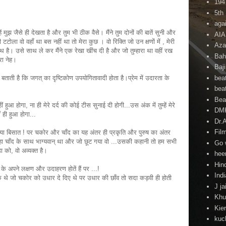
194
5th
agai
ं मुझ जैसे ही देखता है और तुम भी ठीक वैसे। मैंने तुम दोनों की बातें सुनी और
AI
ी टटोला वो वहाँ था बस नहीं था तो मेरा कुछ । वो रिक्ति जो उन क्षणों में , मेरी
Aza
साथ है। उसे साथ ले कर मैंने एक रेखा खींच दी है और जो तुम्हारा था वहीं रख
Bah
रा नेह।
Baj
beat
ताती है कि जगत् का दृष्टिकोण उपयोगितावादी होता है।प्रेम में उदारता के
beat
Beat
ीं हुआ होगा, ना ही मेरे दर्द की कोई टीस सुनाई दी होगी...उस अंक में तुम्हें मेरे
DM
ही हुआ होगा...
Dr.
Fil
्या बिसात ! पर चकोर और चाँद का यह अंतर ही प्रकृति और पुरुष का अंतर
 रहा चाँद के साथ भाग्यवान् था और जो छूट गया वो ...उसकी कहानी तो हम सभी
Go 
डा को, वो अव्यक्त है।
hee
Hind
 के अपने लक्षण और उदाहरण होतें हैं पर ...!
Ind
े थे जो चकोर को उधार दे दिए थे पर उधार की छाँव तो सदा कड़वी ही होती
J ja
Khu
Kie
kuc