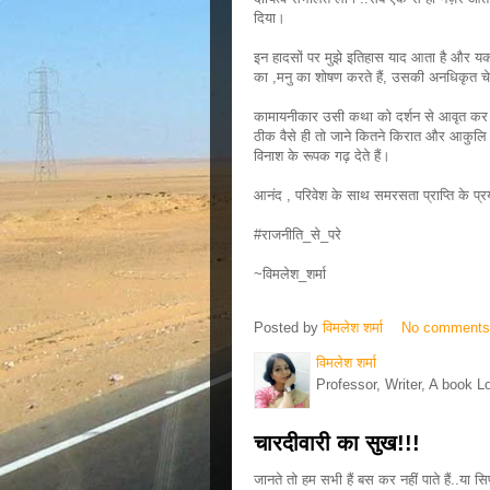
दिया।
इन हादसों पर मुझे इतिहास याद आता है और यक
का ,मनु का शोषण करते हैं, उसकी अनधिकृत चेष
कामायनीकार उसी कथा को दर्शन से आवृत कर हमारे स
ठीक वैसे ही तो जाने कितने किरात और आकुलि हमारे
विनाश के रूपक गढ़ देते हैं।
आनंद , परिवेश के साथ समरसता प्राप्ति के प्रयास
#राजनीति_से_परे
~विमलेश_शर्मा
Posted by
विमलेश शर्मा
No comment
विमलेश शर्मा
Professor, Writer, A book L
चारदीवारी का सुख!!!
जानते तो हम सभी हैं बस कर नहीं पाते हैं..या सि