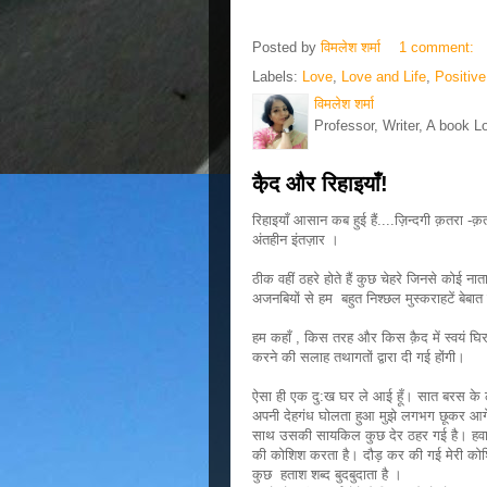
Posted by
विमलेश शर्मा
1 comment:
Labels:
Love
,
Love and Life
,
Positive
विमलेश शर्मा
Professor, Writer, A book L
कै़द और रिहाइयाँ!
रिहाइयाँ आसान कब हुई हैं....ज़िन्दगी क़तरा -क
अंतहीन इंतज़ार ।
ठीक वहीं ठहरे होते हैं कुछ चेहरे जिनसे कोई न
अजनबियों से हम बहुत निश्छल मुस्कराहटें बेबा
हम कहाँ , किस तरह और किस क़ैद में स्वयं घिर 
करने की सलाह तथागतों द्वारा दी गई होंगी।
ऐसा ही एक दु:ख घर ले आई हूँ। सात बरस के 
अपनी देहगंध घोलता हुआ मुझे लगभग छूकर आगे 
साथ उसकी सायकिल कुछ देर ठहर गई है। हवा 
की कोशिश करता है। दौड़ कर की गई मेरी कोशिश
कुछ हताश शब्द बुदबुदाता है ।