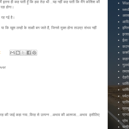
..मैं इतना ही कह पाती हूँ कि हवा तेज़ थी ..यह नहीं कह पाती कि मैंने कोशिश की
Was
 रहा होगा।
wed
अवस
 रह गई है।
आदिव
 कि खुश लम्हों के साक्षी बन जाते हैं, जिनसे मुक्त होना ताउम्र संभव नहीं
इम्त
इरश
ईला 
कटप्
s:
कश्म
कहा
गुलम
over
तमाश
देहरी
धार्
धार्
पर्य
प्रत
प्रत्य
प्रभ
रह की जाई कहा गया..विरह से उत्पन्न ..अभाव की आत्मजा...अभाव इसीलिए
प्रेम
फणीश