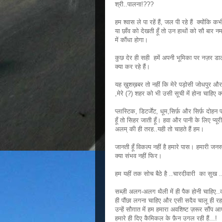
श्री..पालना!???
हम श्वास ले पा रहें हैं, जल पी रहे हैं क्योंकि 
या छाँव को देखती हूँ तो उन हाथों को सौ बार 
में कौंधा होगा।
कुछ देर ही सही हमें अपनी भूमिका पर नज़र 
क्या कर रहे हैं।
यह ख़ुशख़बर तो नहीं कि मेरे पड़ोसी जोधपुर और 
,मेरे (?) शहर को भी उसी सूची में होना चाहिए क
प्लास्टिक, डिटर्जेंट, धूम,सिर्फ़ और सिर्फ़ 
हूँ तो सिहर जाती हूँ। हवा और पानी के लिए प्य
अलम् की ही तरह..यही तो चाहते हैं हम।
जानती हूँ विकल्प नहीं है हमारे पास। हमारी जन
क्या संभव नहीं फिर।
हम यहीं तक सोच बैठे है ..चारदीवारी का सुख .
सब्ज़ी अलग-अलग थैली में ही पैक होनी चाहिए..
ही पौंछा लगना चाहिए और एसी सदैव चालू ही रहन
उन्हें सौग़ात में हम हमारा अवशिष्ट ज़रूर सौं
हमारे ही दिए कैमिकल के फ़ैन उगल रही हैं...!