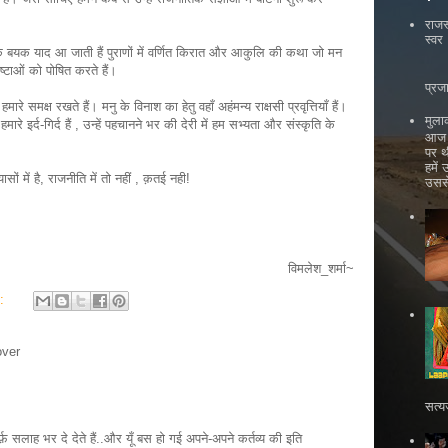
राजस
स्वर
 बयक याद आ जाती हैं पुराणों में वर्णित किरात और आकुलि की कथा जो मन
्टाओं को पोषित करते हैं।
भ
प्रज
मक्ष रखते हैं। मनु के विनाश का हेतु वहाँ अहंमन्य राक्षसी प्रवृत्तियाँ हैं।
मुला
 इर्द-गिर्द हैं , उन्हें पहचानने भर की देरी में हम सभ्यता और संस्कृति के
आज ह
पर थ
हमें
ों में है, राजनीति में तो नहीं , क़तई नही!
उससे
~विमलेश_शर्मा
s:
over
सत्य
र्फ़ सलाह भर दे देते हैं..और यूँ बस हो गई अपने-अपने कर्तव्य की इति