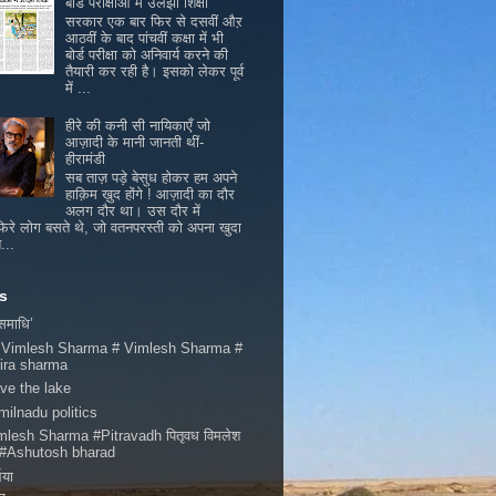
बोर्ड परीक्षाओं में उलझी शिक्षा
सरकार एक बार फिर से दसवीं औऱ
आठवीं के बाद पांचवीं कक्षा में भी
बोर्ड परीक्षा को अनिवार्य करने की
तैयारी कर रही है। इसको लेकर पूर्व
में ...
हीरे की कनी सी नायिकाएँ जो
आज़ादी के मानी जानती थीं-
हीरामंडी
सब ताज़ पड़े बेसुध होकर हम अपने
हाक़िम ख़ुद होंगे ! आज़ादी का दौर
अलग दौर था। उस दौर में
िरे लोग बसते थे, जो वतनपरस्ती को अपना खुदा
...
s
 समाधि’
 Vimlesh Sharma # Vimlesh Sharma #
ira sharma
ve the lake
milnadu politics
mlesh Sharma #Pitravadh पितृवध विमलेश
मा #Ashutosh bharad
भया