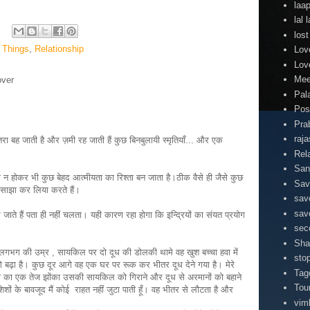
laa
lal
lost
 Things
,
Relationship
Lov
Lov
Mee
over
Pal
Pos
Pra
raj
़तरा बह जाती है और ज़मी रह जाती हैं कुछ बिनबुलायी स्मृतियाँ... और एक
Rel
San
ाता न होकर भी कुछ बेहद आत्मीयता का रिश्ता बन जाता है।ठीक वैसे ही जैसे कुछ
Sav
त साझा कर लिया करते हैं।
sav
sav
जाते हैं पता ही नहीं चलता। यही कारण रहा होगा कि इन्द्रियों का संयत प्रयोग
sec
Sha
लगभग की उम्र , सायकिल पर दो दूध की डोलकी थामे वह खुश बच्चा हवा में
stop
बढ़ा है। कुछ दूर आगे वह एक घर पर रूक कर भीतर दूध देने गया है। मेरे
Tag
का एक तेज झोंका उसकी सायकिल को गिराने और दूध से अरमानों को बहाने
Tou
ों के बावजूद मैं कोई राहत नहीं जुटा पाती हूँ। वह भीतर से लौटता है और
vim