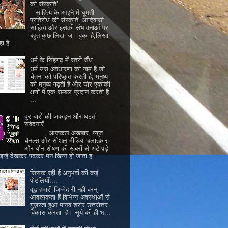
की संस्कृति’
‘साहित्य के आइने में घूमती
प्रतिरोध की संस्कृति’ आदिवासी
साहित्य और इसकी संभावनाओं पर
बहुत कुछ लिखा जा चुका है,लिखा
ा है...
धर्म के सिंहगढ़ में स्त्री सैंध
धर्म उस अवधारणा का नाम है जो
चेतना को परिष्कृत करती है, मनुष्य
को मनुष्य गढ़ती है और घोर एकाकी
क्षणों में एक सम्बल प्रदान करती है
...
दुराचारों की जकड़न और घटती
संवेदनाएँ
आजकल अखबार, न्यूज
चैनल्स और सोशल मीडिया बलात्कार
और यौन शोषण की खबरों से अटे पड़े
। इन्हें देखकर पढकर मन खिन्न हो जाता ह...
सिसक रही हैं अनुभवों की कई
पोटलियाँ....
वृद्ध हमारी जिम्मेदारी नहीं वरन्
आवश्यकता हैं विभिन्न अवस्थाओं से
गुज़रता हुआ मानव शरीर उत्तरोत्तर
विकास करता है। सूर्य की ही भ...