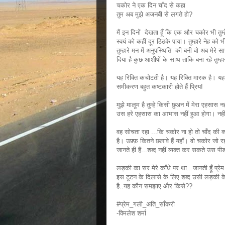
चकोर ने एक दिन चाँद से कहा
तुम अब मुझे अजनबी से लगते हो?
मैं इन दिनों देखता हूँ कि एक और चकोर भी तुम्हे
स्वयं को कहीं दूर ठिठके पाया। तुम्हारे नेह को भ
तुम्हारे मन में अनुपस्थिति की बनी वो अब मेरे 
दिया है कुछ आशीषों के साथ ताकि बना रहे तुम्हा
यह रिक्ति कचोटती है। यह रिक्ति मारक है। यह ब
समीकरण बहुत कष्टकारी होते हैं प्रिय!
मुझे मालूम है तुम्हे किसी छुअन में मेरा एहसास नह
उस हरे एहसास का आभास नहीं हुआ होगा। नहीं 
वह सोचता रहा ...कि चकोर ना हो तो चाँद की क
है। उफ़्फ़ कितने छलावे हैं यहाँ। वो चकोर जो
जानते ही हैं...शब्द नहीं व्यक्त कर सकते उस पी
लड़की का सर मेरे काँधे पर था...जानती हूँ प्रेम
इस टूटन के दिलासे के लिए शब्द उसी लड़की क
है..यह कौन समझाए और किसे??
#प्रेम_गली_अति_साँकरी
-विमलेश शर्मा