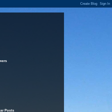
wers
ar Posts