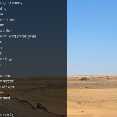
tage of money
ding
ाद
ासी साहित्य
ियाज
ाद कामिल
न देणी आपणी हालरिया हुलरायै
पा
ीर
नी
ोहर के फूल.....
ा
मिक उन्माद
मिक कट्टरता
टन और सुरक्षा
िरोध
ूषा बैनर्जी
ास
्वरनाथ रेणु