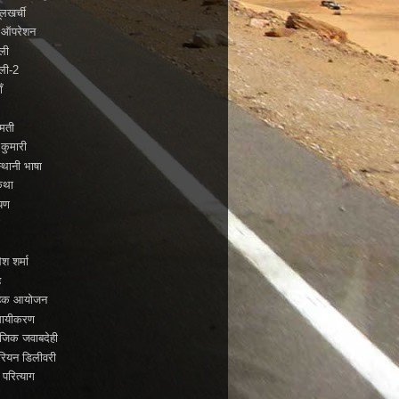
लखर्ची
े ऑपरेशन
बली
बली-2
ँ
्मती
 कुमारी
्थानी भाषा
कथा
यण
ो
ेश शर्मा
ह
ाहिक आयोजन
सायीकरण
जिक जवाबदेही
रियन डिलीवरी
 परित्याग