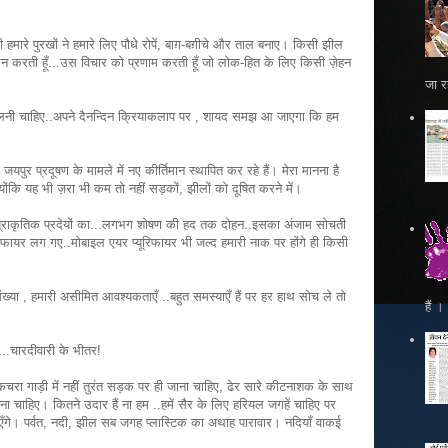
कभी हमारे पुरखों ने हमारे लिए पौधे रोपें, बाग़-बग़ीचे और ताल बनाए। किसी झील
नमन करती हूँ...उस विचार को प्रणाम करती हूँ जो लोक-हित के लिए किसी ज़ेहन
जा रह
डालनी चाहिए..अपने दैनन्दिन क्रियाकलाप पर , शायद समझ आ जाएगा कि हम
जयपुर प्रदूषण के मामले में नए कीर्तिमान स्थापित कर रहे हैं। मेरा मानना है
्योंकि यह भी ज़रा भी कम तो नहीं सड़कों, झीलों को दूषित करने में।
दोहन प्राकृतिक प्रदेयों का...लगभग शोषण की हद तक दोहन..इसका अंजाम सोचती
ूरीफायर लग गए..मोबाइल एयर प्यूरिफायर भी जल्द हमारी नाक पर होंगे ही किसी
संख्या , हमारी असीमित आवश्यकताएँ ..बहुत समस्याएँ हैं पर हर हाथ सोच ले तो
हैं 
...चारदीवारी के भीतर!
कचरा गाड़ी में नहीं तुरंत सड़क पर ही जाना चाहिए, ढेर सारे कीटनाशक के साथ
ा चाहिए। कितने उदार हैं ना हम ..हमें सैर के लिए हरियल जगहें चाहिए पर
प आएँगे। पर्वत, नदी, झील सब जगह प्लास्टिक का अथाह पारावार। नदियाँ वाकई