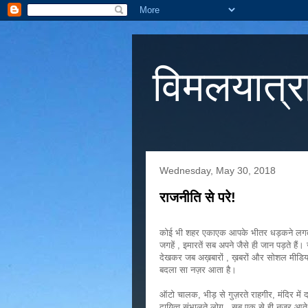
विमलयात्र
Wednesday, May 30, 2018
राजनीति से परे!
कोई भी शहर एकाएक आपके भीतर धड़कने लगता ह
जगहें , इमारतें सब अपने जैसे ही जान पड़ते हैं। 
देखकर जब अख़बारों , ख़बरों और सोशल मीडिया 
बदला सा नज़र आता है।
ऑटो चालक, भीड़ से गुज़रते राहगीर, मंदिर में
दायित्व संभालते लोग ..सब एक से ही नज़र आते ह