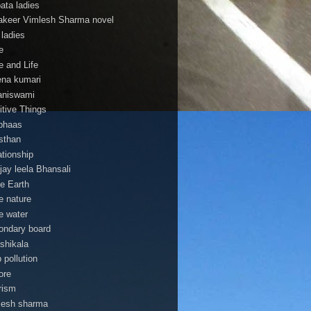
pata ladies
 lakeer Vimlesh Sharma novel
 ladies
e
e and Life
na kumari
aniswami
itive Things
bhaas
asthan
ationship
jay leela Bhansali
e Earth
e nature
e water
ondary board
shikala
 pollution
ore
rism
lesh sharma