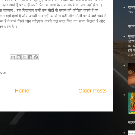
 नज़र आते हैं पर उन्हें अपने पिता या माता के उस संघर्ष का पता नहीं होता ।
राजस
ुछ कहकर , राह दिखाकर उन्हें उन चोटों से बचाने की कोशिश करते हैं जो
स्वर
लन बड़ी होती है और उनकी भावनाएँ उससे भ बड़ी और भोली पर ये बातें स्वयं में
्य हैं वे बच्चे जिन्हें जान न्योछावर करने वाले माता पिता का साया मिलता है और
भ
प्रज
ान धरते हैं ।
मुला
आज ह
पर थ
हमें
उससे
s:
over
Home
Older Posts
सत्य