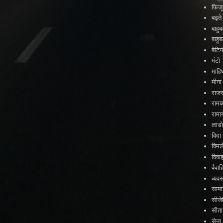
फिजू
बढ़त
बाहु
बाहु
बेटिया
मंटो
माहिष
मीना
राजस
राम
रामा
लाड
विदा
विमल
विवा
वैव
व्यव
सामा
सीजे
सीता
सेना