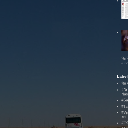
सिरफ
मानत
Label
‘रेत
#Dr
Nas
#Sa
#Ta
#Vi
शर्
#निर्