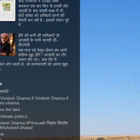
बोर्ड परीक्षाओं में उलझी शिक्षा
सरकार एक बार फिर से दसवीं औऱ
आठवीं के बाद पांचवीं कक्षा में भी
बोर्ड परीक्षा को अनिवार्य करने की
तैयारी कर रही है। इसको लेकर पूर्व
में ...
हीरे की कनी सी नायिकाएँ जो
आज़ादी के मानी जानती थीं-
हीरामंडी
सब ताज़ पड़े बेसुध होकर हम अपने
हाक़िम ख़ुद होंगे ! आज़ादी का दौर
अलग दौर था। उस दौर में
िरे लोग बसते थे, जो वतनपरस्ती को अपना खुदा
...
s
 समाधि’
 Vimlesh Sharma # Vimlesh Sharma #
ira sharma
ve the lake
milnadu politics
mlesh Sharma #Pitravadh पितृवध विमलेश
मा #Ashutosh bharad
भया