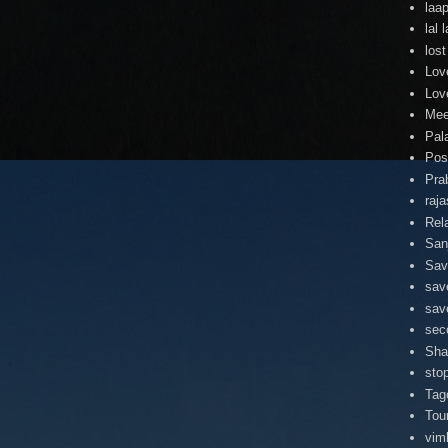
laa
lal
lost
Lov
Lov
Mee
Pal
Pos
Pra
raj
Rel
San
Sav
sav
sav
sec
Sha
stop
Tag
Tou
vim