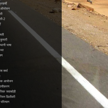
लखर्ची
े ऑपरेशन
बली
बली-2
ँ
्मती
 कुमारी
्थानी भाषा
कथा
यण
ो
ेश शर्मा
ह
ाहिक आयोजन
सायीकरण
जिक जवाबदेही
रियन डिलीवरी
 परित्याग