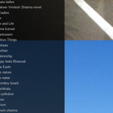
pata ladies
 lakeer Vimlesh Sharma novel
 ladies
e
e and Life
na kumari
aniswami
itive Things
bhaas
asthan
ationship
jay leela Bhansali
e Earth
e nature
e water
ondary board
shikala
 pollution
ore
rism
lesh sharma