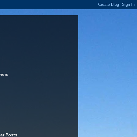
wers
ar Posts