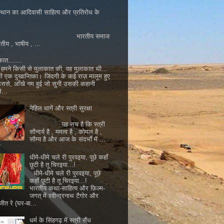
्थान का आदिवासी साहित्य और प्रतिरोध के
ारतीय समाज
ातीय , भाषीय , ...
कात.......
मने किसी से मुलाकात की, वह मुलाकात थी...
ी एक दुखान्तिका। जिंदगी के कई राज़ मालूम हुए
 उससे, आँखे नम हुई जो सुनी उसकी कहानी
...
नेहिल धागें और स्त्री सुरक्षा
यह सच है कि स्त्री
सौन्दर्य है , ममत्व है , कोमल है ,
सौम्य है और आज के संदर्भों में ...
धीमे-धीमे चले री पुरवइया, पूछे कहाँ
छूटी है तू चिरइया...!
धीमे-धीमे चले री पुरवइया, पूछे
कहाँ छूटी है तू चिरइया...!
भारतीय कथा-साहित्य और फ़िल्म-
जगत् में रवीन्द्रनाथ टैगोर और
जीत रे (घर-बा...
धर्म के सिंहगढ़ में स्त्री सैंध