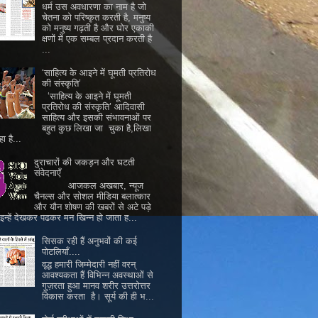
धर्म उस अवधारणा का नाम है जो
चेतना को परिष्कृत करती है, मनुष्य
को मनुष्य गढ़ती है और घोर एकाकी
क्षणों में एक सम्बल प्रदान करती है
...
‘साहित्य के आइने में घूमती प्रतिरोध
की संस्कृति’
‘साहित्य के आइने में घूमती
प्रतिरोध की संस्कृति’ आदिवासी
साहित्य और इसकी संभावनाओं पर
बहुत कुछ लिखा जा चुका है,लिखा
ा है...
दुराचारों की जकड़न और घटती
संवेदनाएँ
आजकल अखबार, न्यूज
चैनल्स और सोशल मीडिया बलात्कार
और यौन शोषण की खबरों से अटे पड़े
। इन्हें देखकर पढकर मन खिन्न हो जाता ह...
सिसक रही हैं अनुभवों की कई
पोटलियाँ....
वृद्ध हमारी जिम्मेदारी नहीं वरन्
आवश्यकता हैं विभिन्न अवस्थाओं से
गुज़रता हुआ मानव शरीर उत्तरोत्तर
विकास करता है। सूर्य की ही भ...