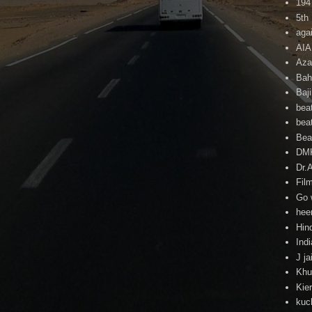
194
5th
agai
AI
Aza
Bah
Baj
beat
beat
Beat
DM
Dr.
Fil
Go 
hee
Hind
Ind
J ja
Khu
Kie
kuc