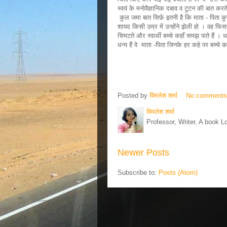
स्वयं के मनोवैज्ञानिक दबाव व टूटन की बात करते
कुल जमा बात सिर्फ़ इतनी है कि माता - पिता क
शायद किसी उम्र में उन्होंने झेली हो । वह फिस
सिमटते और स्वार्थी बच्चे कहाँ समझ पाते हैं । धन
धन्य हैं वे माता -पिता जिनके हर कहे पर बच्चे क
Posted by
विमलेश शर्मा
No comment
विमलेश शर्मा
Professor, Writer, A book L
Newer Posts
Subscribe to:
Posts (Atom)