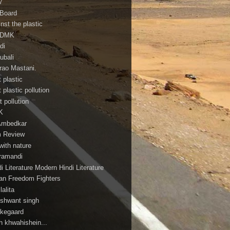
7
 Board
nst the plastic
ADMK
di
ubali
irao Mastani.
 plastic
 plastic pollution
 pollution
K
Ambedkar
m Review
with nature
ramandi
i Literature Modern Hindi Literature
ian Freedom Fighters
ilalita
shwant singh
rkegaard
h khwahishein...