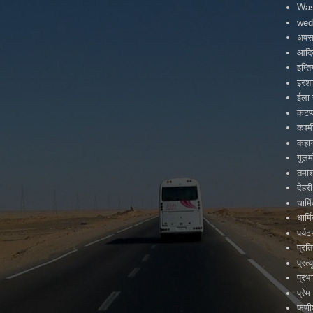
Was
wed
अवस
आदिव
इम्त
इरश
ईला 
कटप्
कश्म
कहा
गुलम
तमाश
देहरी
धार्
धार्
पर्य
प्रत
प्रत्य
प्रभ
प्रेम
फणीश