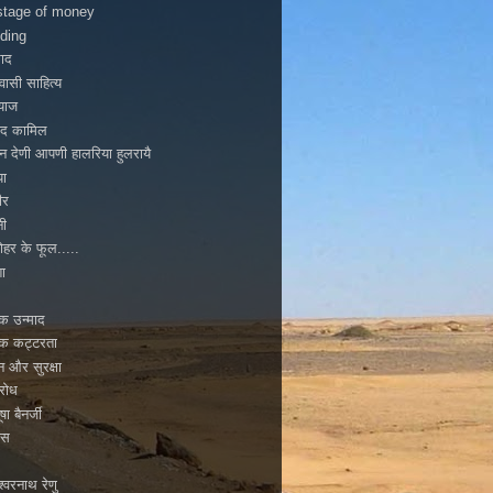
tage of money
ding
ाद
ासी साहित्य
ियाज
ाद कामिल
न देणी आपणी हालरिया हुलरायै
पा
ीर
नी
ोहर के फूल.....
ा
मिक उन्माद
मिक कट्टरता
टन और सुरक्षा
िरोध
ूषा बैनर्जी
ास
्वरनाथ रेणु