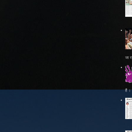
जा रह
हैं 