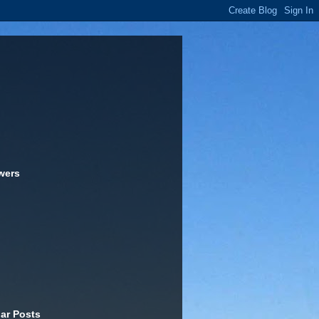
wers
ar Posts