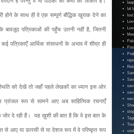
रदान है परन्तु वे भी पाठकों की कमी का शिकार हैं।
laa
lal
री होने के साथ ही वे एक सम्पूर्ण बौद्धिक खुराक देने का
lost
Lov
Lov
सके बावज़ूद पत्रिकाओं की पहुँच उतनी नहीं है, जितनी
Mee
Pal
 कई पत्रिकाएँ आर्थिक संसाधनों के अभाव में शीघ्र ही
Pos
Pra
raj
Rel
San
Sav
sav
की स्थिति को देखें तो जहाँ पहले लेखकों का ध्यान इस ओर
sav
sec
और प्रांजल रूप से सामने आए अब साहित्यिक रचनाएँ
Sha
stop
जोर दे रही हैं। यह ख़ुशी की बात है कि वे इस बात के
Tag
Tou
कृत से आए या फ़ारसी से या देशज रूप में वे परिष्कृत रूप
vim