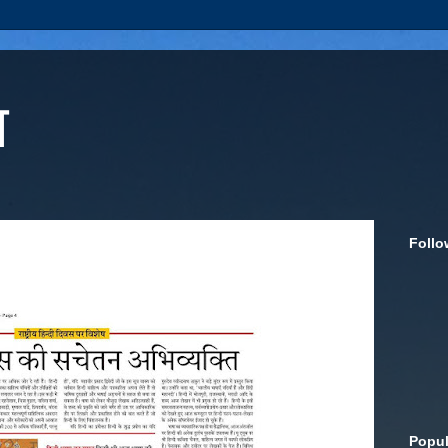
ा
Follo
Popul