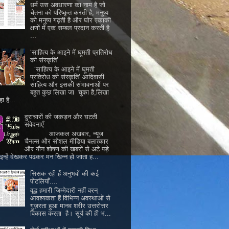
धर्म उस अवधारणा का नाम है जो
चेतना को परिष्कृत करती है, मनुष्य
को मनुष्य गढ़ती है और घोर एकाकी
क्षणों में एक सम्बल प्रदान करती है
...
‘साहित्य के आइने में घूमती प्रतिरोध
की संस्कृति’
‘साहित्य के आइने में घूमती
प्रतिरोध की संस्कृति’ आदिवासी
साहित्य और इसकी संभावनाओं पर
बहुत कुछ लिखा जा चुका है,लिखा
ा है...
दुराचारों की जकड़न और घटती
संवेदनाएँ
आजकल अखबार, न्यूज
चैनल्स और सोशल मीडिया बलात्कार
और यौन शोषण की खबरों से अटे पड़े
। इन्हें देखकर पढकर मन खिन्न हो जाता ह...
सिसक रही हैं अनुभवों की कई
पोटलियाँ....
वृद्ध हमारी जिम्मेदारी नहीं वरन्
आवश्यकता हैं विभिन्न अवस्थाओं से
गुज़रता हुआ मानव शरीर उत्तरोत्तर
विकास करता है। सूर्य की ही भ...