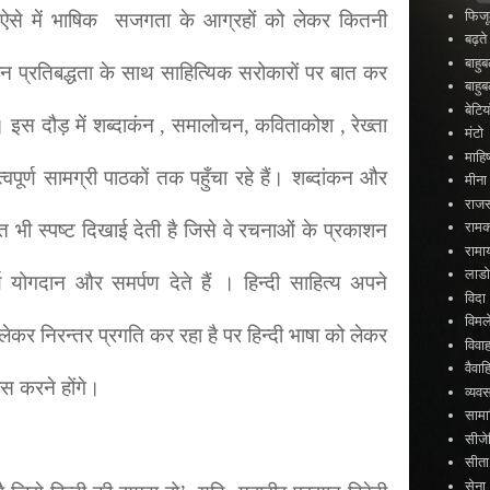
फिजू
ं। ऐसे में भाषिक सजगता के आग्रहों को लेकर कितनी
बढ़त
बाहु
कौन प्रतिबद्धता के साथ साहित्यिक सरोकारों पर बात कर
बाहु
बेटिया
 इस दौड़ में शब्दाकंन , समालोचन, कविताकोश , रेख्ता
मंटो
माहिष
त्वपूर्ण सामग्री पाठकों तक पहुँचा रहे हैं। शब्दांकन और
मीना
राजस
 भी स्पष्ट दिखाई देती है जिसे वे रचनाओं के प्रकाशन
राम
रामा
लाड
र्ण योगदान और समर्पण देते हैं । हिन्दी साहित्य अपने
विदा
विमल
ेकर निरन्तर प्रगति कर रहा है पर हिन्दी भाषा को लेकर
विवा
वैव
स करने होंगे।
व्यव
सामा
सीजे
सीता
सेना