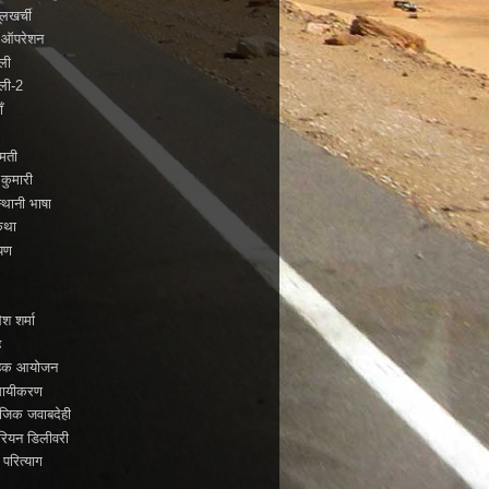
लखर्ची
े ऑपरेशन
बली
बली-2
ँ
्मती
 कुमारी
्थानी भाषा
कथा
यण
ो
ेश शर्मा
ह
ाहिक आयोजन
सायीकरण
जिक जवाबदेही
रियन डिलीवरी
 परित्याग