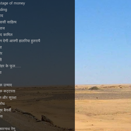
tage of money
ding
ाद
ासी साहित्य
ियाज
ाद कामिल
न देणी आपणी हालरिया हुलरायै
पा
ीर
नी
ोहर के फूल.....
ा
मिक उन्माद
मिक कट्टरता
टन और सुरक्षा
िरोध
ूषा बैनर्जी
ास
्वरनाथ रेणु