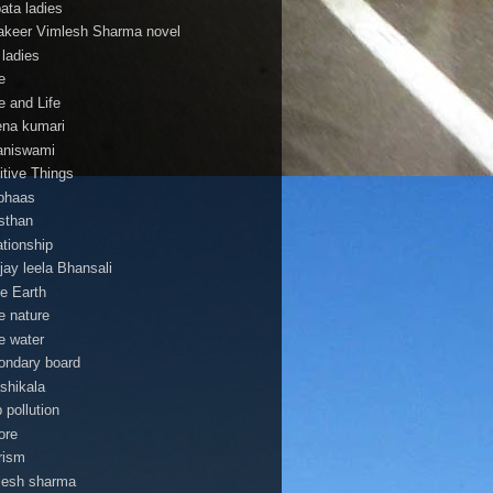
pata ladies
 lakeer Vimlesh Sharma novel
 ladies
e
e and Life
na kumari
aniswami
itive Things
bhaas
asthan
ationship
jay leela Bhansali
e Earth
e nature
e water
ondary board
shikala
 pollution
ore
rism
lesh sharma