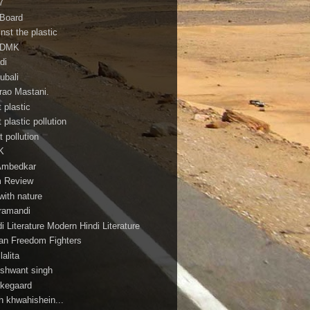
7
 Board
nst the plastic
ADMK
di
ubali
irao Mastani.
 plastic
 plastic pollution
 pollution
K
Ambedkar
m Review
with nature
ramandi
i Literature Modern Hindi Literature
ian Freedom Fighters
ilalita
shwant singh
rkegaard
h khwahishein...