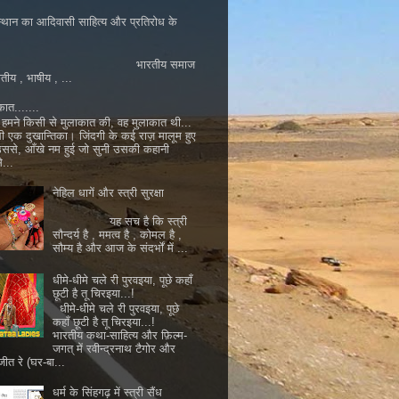
्थान का आदिवासी साहित्य और प्रतिरोध के
ारतीय समाज
ातीय , भाषीय , ...
कात.......
मने किसी से मुलाकात की, वह मुलाकात थी...
ी एक दुखान्तिका। जिंदगी के कई राज़ मालूम हुए
 उससे, आँखे नम हुई जो सुनी उसकी कहानी
...
नेहिल धागें और स्त्री सुरक्षा
यह सच है कि स्त्री
सौन्दर्य है , ममत्व है , कोमल है ,
सौम्य है और आज के संदर्भों में ...
धीमे-धीमे चले री पुरवइया, पूछे कहाँ
छूटी है तू चिरइया...!
धीमे-धीमे चले री पुरवइया, पूछे
कहाँ छूटी है तू चिरइया...!
भारतीय कथा-साहित्य और फ़िल्म-
जगत् में रवीन्द्रनाथ टैगोर और
जीत रे (घर-बा...
धर्म के सिंहगढ़ में स्त्री सैंध