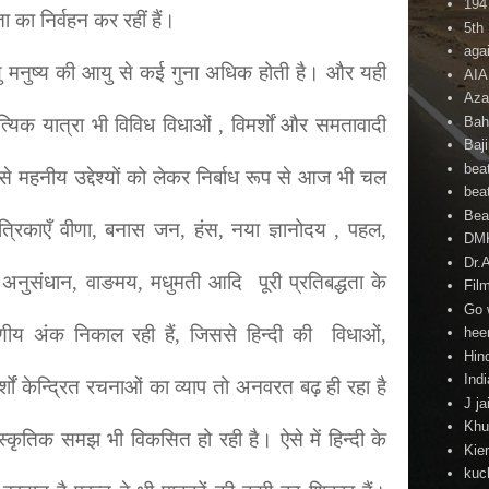
194
ा का निर्वहन कर रहीं हैं।
5th
agai
ु मनुष्य की आयु से कई गुना अधिक होती है। और यही
AI
Aza
Bah
त्यिक यात्रा भी विविध विधाओं , विमर्शों और समतावादी
Baj
beat
से महनीय उद्देश्यों को लेकर निर्बाध रूप से आज भी चल
beat
Beat
त्रिकाएँ वीणा, बनास जन, हंस, नया ज्ञानोदय , पहल,
DM
Dr.
 अनुसंधान, वाङमय, मधुमती आदि पूरी प्रतिबद्धता के
Fil
Go 
रहणीय अंक निकाल रही हैं, जिससे हिन्दी की विधाओं,
hee
Hind
Ind
ं केन्द्रित रचनाओं का व्याप तो अनवरत बढ़ ही रहा है
J ja
Khu
कृतिक समझ भी विकसित हो रही है। ऐसे में हिन्दी के
Kie
kuc