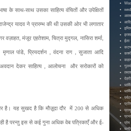
Was
न्दी भाषा के साथ-साथ उसका साहित्य वंचितों और उपेक्षितों
wed
अवस
आदिव
जो राजेन्द्र यादव ने प्रारम्भ की थी उसकी ओर भी लगातार
इम्त
इरश
र वज़ाहत, मंजूर एहतेशाम, चित्रा मुद्गल, नासिरा शर्मा,
ईला 
कटप्
ी, मृणाल पांडे, प्रियदर्शन , वंदना राग , सुजाता आदि
कश्म
कहा
यिक अवदान देकर साहित्य , आलोचना और सरोकारों को
गुलम
तमाश
देहरी
धार्
धार्
पर्य
प्रत
ौर है। यह सुखद है कि मौज़ूदा दौर में 200
से
अधिक
प्रत्य
प्रभ
 रही है परन्तु इस से कई गुना अधिक वेब पत्रिकाएँ और ई-
प्रेम
फणीश