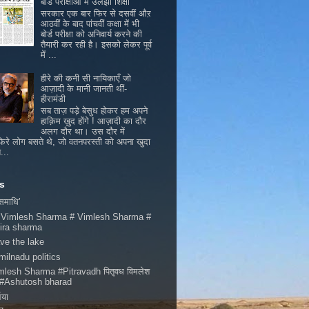
बोर्ड परीक्षाओं में उलझी शिक्षा
सरकार एक बार फिर से दसवीं औऱ
आठवीं के बाद पांचवीं कक्षा में भी
बोर्ड परीक्षा को अनिवार्य करने की
तैयारी कर रही है। इसको लेकर पूर्व
में ...
हीरे की कनी सी नायिकाएँ जो
आज़ादी के मानी जानती थीं-
हीरामंडी
सब ताज़ पड़े बेसुध होकर हम अपने
हाक़िम ख़ुद होंगे ! आज़ादी का दौर
अलग दौर था। उस दौर में
िरे लोग बसते थे, जो वतनपरस्ती को अपना खुदा
...
s
 समाधि’
 Vimlesh Sharma # Vimlesh Sharma #
ira sharma
ve the lake
milnadu politics
mlesh Sharma #Pitravadh पितृवध विमलेश
मा #Ashutosh bharad
भया