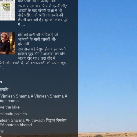
बोर्ड परीक्षाओं में उलझी शिक्षा
सरकार एक बार फिर से दसवीं औऱ
आठवीं के बाद पांचवीं कक्षा में भी
बोर्ड परीक्षा को अनिवार्य करने की
तैयारी कर रही है। इसको लेकर पूर्व
में ...
हीरे की कनी सी नायिकाएँ जो
आज़ादी के मानी जानती थीं-
हीरामंडी
सब ताज़ पड़े बेसुध होकर हम अपने
हाक़िम ख़ुद होंगे ! आज़ादी का दौर
अलग दौर था। उस दौर में
िरे लोग बसते थे, जो वतनपरस्ती को अपना खुदा
...
s
 समाधि’
 Vimlesh Sharma # Vimlesh Sharma #
ira sharma
ve the lake
milnadu politics
mlesh Sharma #Pitravadh पितृवध विमलेश
मा #Ashutosh bharad
भया