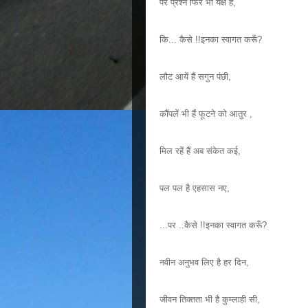
पर प्रश्न फिर भी यक्ष हैं,
कि... कैसे !!इनका स्वागत करूँ?
लौट आयें हैं सगुन पंछी,
कौंपलें भी हैं फूटने को आतुर ,
मिल रहें हैं अब संकेत कई,
पल पल है एहसास नए,
...पर ..कैसे !!इनका स्वागत करूँ?
नवीन अनुभव लिए है हर दिन,
जीवन तिक्तता भी है कुम्लाही सी,