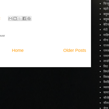
फिजू
बढ़त
बाहु
s:
बाहु
बेटिया
मंटो
माहिष
over
मीना
राजस
Home
Older Posts
राम
रामा
लाड
विदा
विमल
विवा
वैव
व्यव
सामा
सीजे
सीता
सेना