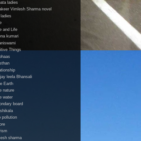
pata ladies
 lakeer Vimlesh Sharma novel
 ladies
e
e and Life
na kumari
aniswami
itive Things
bhaas
asthan
ationship
jay leela Bhansali
e Earth
e nature
e water
ondary board
shikala
 pollution
ore
rism
lesh sharma