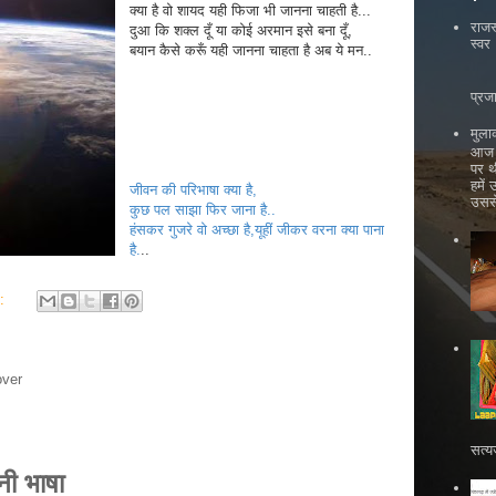
क्या है वो शायद यही फिजा भी जानना चाहती है...
राजस
दुआ कि शक्ल दूँ या कोई अरमान इसे बना दूँ,
स्वर
बयान कैसे करूँ यही जानना चाहता है अब ये मन..
भ
प्रज
मुला
आज ह
पर थ
हमें
जीवन की परिभाषा क्या है,
उससे
कुछ पल साझा फिर जाना है..
हंसकर गुजरे वो अच्छा है,
यूहीं जीकर वरना क्या पाना
है.
..
s:
over
सत्य
ानी भाषा