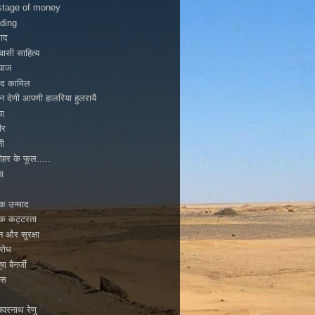
tage of money
ding
ाद
ासी साहित्य
ियाज
ाद कामिल
न देणी आपणी हालरिया हुलरायै
पा
ीर
नी
ोहर के फूल.....
ा
मिक उन्माद
मिक कट्टरता
टन और सुरक्षा
िरोध
ूषा बैनर्जी
ास
्वरनाथ रेणु