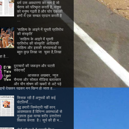
धर्म उस अवधारणा का नाम है जो
चेतना को परिष्कृत करती है, मनुष्य
को मनुष्य गढ़ती है और घोर एकाकी
क्षणों में एक सम्बल प्रदान करती है
...
‘साहित्य के आइने में घूमती प्रतिरोध
की संस्कृति’
‘साहित्य के आइने में घूमती
प्रतिरोध की संस्कृति’ आदिवासी
साहित्य और इसकी संभावनाओं पर
बहुत कुछ लिखा जा चुका है,लिखा
ा है...
दुराचारों की जकड़न और घटती
संवेदनाएँ
आजकल अखबार, न्यूज
चैनल्स और सोशल मीडिया बलात्कार
और यौन शोषण की खबरों से अटे पड़े
। इन्हें देखकर पढकर मन खिन्न हो जाता ह...
सिसक रही हैं अनुभवों की कई
पोटलियाँ....
वृद्ध हमारी जिम्मेदारी नहीं वरन्
आवश्यकता हैं विभिन्न अवस्थाओं से
गुज़रता हुआ मानव शरीर उत्तरोत्तर
विकास करता है। सूर्य की ही भ...