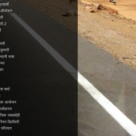
लखर्ची
े ऑपरेशन
बली
बली-2
ँ
्मती
 कुमारी
्थानी भाषा
कथा
यण
ो
ेश शर्मा
ह
ाहिक आयोजन
सायीकरण
जिक जवाबदेही
रियन डिलीवरी
 परित्याग