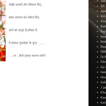
194
सांझी आशाएँ और विश्वास लिए,
5th
agai
AI
बसंत आगमन का संकेत लिए,
Aza
Bah
आने को आतुर हैं,आँचल में,
Baj
beat
beat
ये कोमल गुलमोहर के फूल .......
Beat
DM
.....पर ..कैसे इनका स्वागत करूँ?
Dr.
Fil
Go 
hee
Hind
Ind
J ja
Khu
Kie
kuc