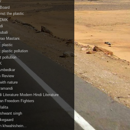
7
 Board
nst the plastic
ADMK
di
ubali
irao Mastani.
 plastic
 plastic pollution
 pollution
K
Ambedkar
m Review
with nature
ramandi
i Literature Modern Hindi Literature
ian Freedom Fighters
ilalita
shwant singh
rkegaard
h khwahishein...