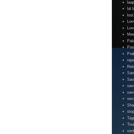
laa
lal
lost
Lov
Lov
Mee
Pal
Pos
Pra
raj
Rel
San
Sav
sav
sav
sec
Sha
stop
Tag
Tou
vim