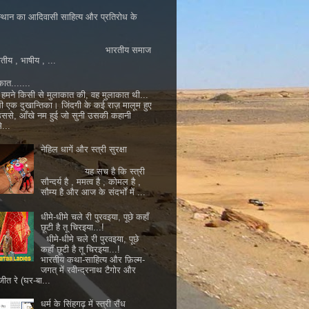
्थान का आदिवासी साहित्य और प्रतिरोध के
ारतीय समाज
ातीय , भाषीय , ...
कात.......
मने किसी से मुलाकात की, वह मुलाकात थी...
ी एक दुखान्तिका। जिंदगी के कई राज़ मालूम हुए
 उससे, आँखे नम हुई जो सुनी उसकी कहानी
...
नेहिल धागें और स्त्री सुरक्षा
यह सच है कि स्त्री
सौन्दर्य है , ममत्व है , कोमल है ,
सौम्य है और आज के संदर्भों में ...
धीमे-धीमे चले री पुरवइया, पूछे कहाँ
छूटी है तू चिरइया...!
धीमे-धीमे चले री पुरवइया, पूछे
कहाँ छूटी है तू चिरइया...!
भारतीय कथा-साहित्य और फ़िल्म-
जगत् में रवीन्द्रनाथ टैगोर और
जीत रे (घर-बा...
धर्म के सिंहगढ़ में स्त्री सैंध