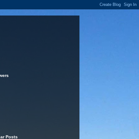
wers
ar Posts