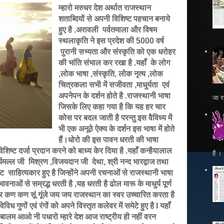
म्हारो मरुधर देश अर्थात राजस्थान
शताब्दियों से अपनी विशिष्ट पहचान बनाये
हुए है .अरावली पर्वतमाला और विषम
स्थलाकृति ने इस प्रदेश की 5000 वर्ष
पुरानी सभ्यता और संस्कृति को एक धरोहर
की भांति संभाल कर रखा है .यहाँ के लोग
,लोक भाषा ,संस्कृति, लोक नृत्य ,लोक
चित्रकला सभी में सजीवता ,माधुर्यता एवं
अपनेपन के दर्शन होते है .राजस्थानी भाषा
जा रह
जिसके लिए कहा गया है कि यह हर चार
कोस पर बदल जाती है परन्तु इस वैविध्य में
भी एक अनूठे ऐक्य के दर्शन इस भाषा में होते
हैं।धोरो की इस पावन धरती की भाषा
िशिष्ट दर्जा प्रदान करने को बाध्य केर
दिया है .यहाँ कन्हैयालाल
हैं 
्यमल्ल जी मिश्रण ,विजयदान जी देथा, श्री नन्द भारद्वाज तथा
्ट साहित्यकार हुए है जिन्होंने अपनी रचनाओं से राजस्थानी भाषा
वनाओं से सम्रद्ध धरती है ,यह धरती है ढोल मारू के माधुर्य पूर्ण
र कण कण सूं गूंजे जय जय राजस्थान का स्वर उच्चारित करता है
िध गुणों एवं रंगों को अपने विस्तृत कलेवर में समेटे हुए है l यहाँ
बालम आओ नी पधारो म्हारे देश आज राष्ट्रीय ही नहीं वरन