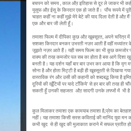
बचपन को समय , काल औऱ इतिहास से दूर ले जाकर भी कहीं
युसुफ औऱ ईसु के किरदार एक हो जाते हैं। पाँच रूपये में प
चाहत कहीं ना कहीं मुझे मेरे बेटे की याद दिला देती है औऱ मैं
एक और बार जी लेती हूँ।
तमाशा फिल्म में दीपिका कुछ औऱ खूबसूरत, अपने चरित्र म
सशक्त किरदार बनकर उभरती नज़र आती हैं वहीं मध्यांतर क
जूझते नज़र आते हैं। यही समय फिल्म का भी कुछ कमजोर पक्
वाक्य की तरह कमजोर पल सब का होता है बस आगे दिशा खुद 
बनती है। यह दर्शन यहाँ बार बार उभर कर आया है कि मृग
सोना है और होता मिट्टी है बड़ी ही खूबसूरती से दिखाया गय
वास्तविक रंग और उसी की कहानी को शब्दबद्ध किया है इम्
दूरियों की खूँटियों पर यादे टाँकिये
से हर बार की तरह ही चौं
’
सकती हूँ उनकी सहजता औऱ सादगी उनके लफ्जों में भी ह
कुल मिलाकर तमाशा एक कामयाब तमाशा है,प्रेम का बेतहाशा
नहीं। यह तमाशा किसी सरस कविताई की मानिंद युवा मन क
कभी खुद से ही खुद की मुलाकात कराने में सफल प्रतीत ह
इम्तियाज ने यह बखूबी बताया है कि हर वक्त में एक कहानी