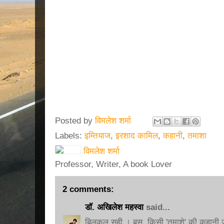
कहानियाँ है । क्राशिया की एक कहानी है औऱ एक कहानी 
में अपनी विक्षिप्तता में अपने को ही पुनः खोजना चाहता ह
जीता है। मेरा मानना है कि यहाँ इम्तियाज की लेखकीय 
कहानी नजर आती है। कहानी के मनोविज्ञान के माध्यम से वे 
कहानी का रचयिता हर व्यक्ति स्वयं है। कोई किसी का आदर्श
हर व्यक्ति का जीवन और उसकी कहानी और उसके अनुसार 
इसी बात को सिद्ध करने के लिए प्रेम दिखाया है परन्तु प्रेम क
कहानी का रचनाकार जो प्रेंम के ही माध्यम से अपनी कहानी
-विमलेश शर्म
Posted by
विमलेश शर्मा
Labels:
इम्तियाज
,
इरशाद कामिल
,
कहानी
,
तमाशा
विमलेश शर्मा
Professor, Writer, A book Lover
2 comments:
डॉ. अखिलेश महस्वा
said...
बिलकुल सही । बस, किसी 'तमाशे' की कहानी ज