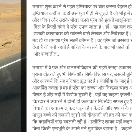
तमाशा शुरू करने से पहले इम्तियाज पर बात करना बेहतर हो
इम्तियाज कहीं ना कहीं उस युवा पीढ़ी से जुड़ते हैं जो भीड़ मे
और जीवन और उसके भीतर पलते प्रेम को इतनी मासूमियत से द
दिल के किसी कोने में प्रेम उपज जाता है। हाँ ! यह बात त
,उसकी कशमकश को उकेरने वाले लेखक और निर्देशक हैं।
मेट हो या तमाशा प्रेम सबमें कॉमन है। वह प्रेम जो बरसा
देता है जो बनी रहती है बारिश के बरसने के बाद भी पहले 
और शब्दातीत..
तमाशा में वे एक ओर बालमनोविज्ञान की गहरी समझ उजागर कर
पुराना दोहराते हुए भी सिर्फ और सिर्फ विश्वास पर, उसकी बुन
औऱ आश्चर्य कि यह बुनियाद झूठ पर है। कार्शिया के जादूई
आकर्षित करता है वह है प्रेम का सच्चा औऱ निश्छल चेहरा औ
विराट है औऱ नदी में बैखौफ डूबती है , यहाँ यह कहना ज़रू
किरदार में उतारने में दोनों ही कलाकार निःसंदेह सफल हुए ह
विचारों का अकस्मात् फट पड़ना है। फैंटेसी और यथार्थ के ता
मासूम बच्चे की कहानी सुनने की दीवानगी की हद को बयां क
कि कहानियाँ सदा बदलती रही हैं। इसीलिए शायद यहाँ कहा
बिना किसी पृष्ठभूमि के अपने मने मुताबिक बढ़ाता है। कहा